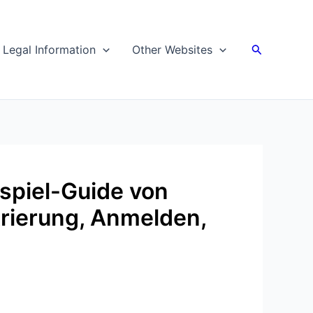
Search
Legal Information
Other Websites
sspiel-Guide von
trierung, Anmelden,