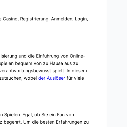
e Casino, Registrierung, Anmelden, Login,
isierung und die Einführung von Online-
n Spielen bequem von zu Hause aus zu
 verantwortungsbewusst spielt. In diesem
inzutauchen, wobei
der Auslöser
für viele
 Spielen. Egal, ob Sie ein Fan von
erz begehrt. Um die besten Erfahrungen zu