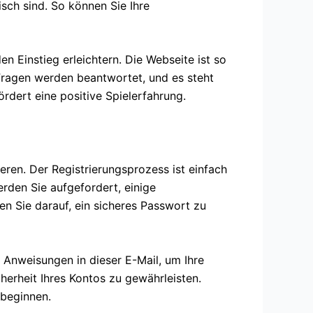
isch sind. So können Sie Ihre
n Einstieg erleichtern. Die Webseite ist so
e Fragen werden beantwortet, und es steht
ördert eine positive Spielerfahrung.
ren. Der Registrierungsprozess ist einfach
erden Sie aufgefordert, einige
n Sie darauf, ein sicheres Passwort zu
 Anweisungen in dieser E-Mail, um Ihre
cherheit Ihres Kontos zu gewährleisten.
 beginnen.