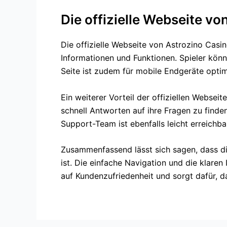
Die offizielle Webseite vo
Die offizielle Webseite von Astrozino Casino
Informationen und Funktionen. Spieler kön
Seite ist zudem für mobile Endgeräte optim
Ein weiterer Vorteil der offiziellen Webseite
schnell Antworten auf ihre Fragen zu finde
Support-Team ist ebenfalls leicht erreichba
Zusammenfassend lässt sich sagen, dass die
ist. Die einfache Navigation und die klaren
auf Kundenzufriedenheit und sorgt dafür, da