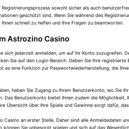
r Registrierungsprozess sowohl sicher als auch benutzerfreu
rmationen geschützt sind. Wenn Sie während des Registrier
Ihnen schnell zu helfen und Ihre Fragen zu beantworten.
m Astrozino Casino
Sie sich jederzeit anmelden, um auf Ihr Konto zuzugreifen. 
cken Sie auf den Login-Bereich. Geben Sie Ihre registrierte
 es eine Funktion zur Passwortwiederherstellung, die Ihnen 
ben, haben Sie Zugang zu Ihrem Benutzerkonto, wo Sie Ihre
Das Benutzerkonto bietet Ihnen zudem die Möglichkeit, Ih
lare Übersicht über Ihre Spiele und Gewinne sorgt dafür, da
ino Casino an erster Stelle. Daher sind alle Anmeldedaten u
o können Sie unbesorgt spielen und sich auf das Wesentlic