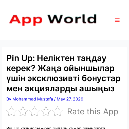
Skip
Main
to
Men
content
Pin Up: Неліктен таңдау
керек? Жаңа ойыншылар
үшін эксклюзивті бонустар
мен акцияларды ашыңыз
By
Mohammad Mustafa
/
May 27, 2026
Rate this App
Pin Up казиносы – бұл онлайн құмар ойындарға