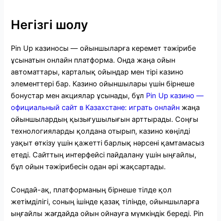
Негізгі шолу
Pin Up казиносы — ойыншыларға керемет тәжірибе
ұсынатын онлайн платформа. Онда жаңа ойын
автоматтары, карталық ойындар мен тірі казино
элементтері бар. Казино ойыншылары үшін бірнеше
бонустар мен акциялар ұсынады, бұл
Pin Up казино —
официальный сайт в Казахстане: играть онлайн
жаңа
ойыншылардың қызығушылығын арттырады. Соңғы
технологияларды қолдана отырып, казино көңілді
уақыт өткізу үшін қажетті барлық нәрсені қамтамасыз
етеді. Сайттың интерфейсі пайдалану үшін ыңғайлы,
бұл ойын тәжірибесін одан әрі жақсартады.
Сондай-ақ, платформаның бірнеше тілде қол
жетімділігі, соның ішінде қазақ тілінде, ойыншыларға
ыңғайлы жағдайда ойын ойнауға мүмкіндік береді. Pin