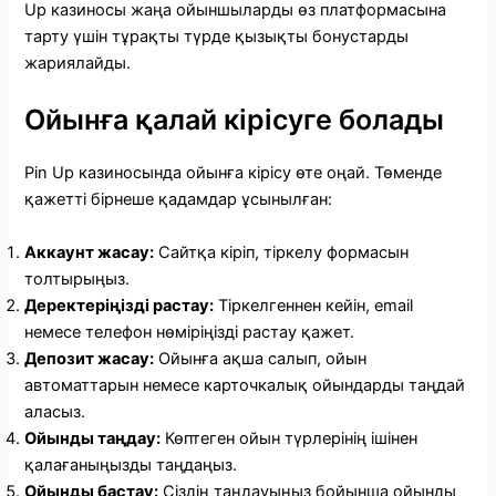
Up казиносы жаңа ойыншыларды өз платформасына
тарту үшін тұрақты түрде қызықты бонустарды
жариялайды.
Ойынға қалай кірісуге болады
Pin Up казиносында ойынға кірісу өте оңай. Төменде
қажетті бірнеше қадамдар ұсынылған:
Аккаунт жасау:
Сайтқа кіріп, тіркелу формасын
толтырыңыз.
Деректеріңізді растау:
Тіркелгеннен кейін, email
немесе телефон нөміріңізді растау қажет.
Депозит жасау:
Ойынға ақша салып, ойын
автоматтарын немесе карточкалық ойындарды таңдай
аласыз.
Ойынды таңдау:
Көптеген ойын түрлерінің ішінен
қалағаныңызды таңдаңыз.
Ойынды бастау:
Сіздің таңдауыңыз бойынша ойынды