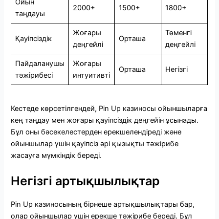
Ойын
2000+
1500+
1800+
таңдауы
Жоғары
Төменгі
Қауіпсіздік
Орташа
деңгейлі
деңгейлі
Пайдаланушы
Жоғары
Орташа
Негізгі
тәжірибесі
интуитивті
Кестеде көрсетілгендей, Pin Up казиносы ойыншыларға
кең таңдау мен жоғары қауіпсіздік деңгейін ұсынады.
Бұл оны бәсекелестерден ерекшелендіреді және
ойыншылар үшін қауіпсіз әрі қызықты тәжірибе
жасауға мүмкіндік береді.
Негізгі артықшылықтар
Pin Up казиносының бірнеше артықшылықтары бар,
олар ойыншылар үшін ерекше тәжірибе береді. Бұл