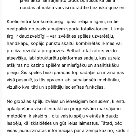
jāiemaksā, lai saņemtu tādus bonusus kā pilna
naudas atmaksa vai visi norādītie bezriska griezieni.
Koeficienti ir konkurētspējīgi, īpaši lielajām līgām, un tie
neatpaliek no pazīstamajiem sporta totalizatoriem. Likmju
tirgi ir daudzveidīgi – var izvēlēties spēles uzvarētāju,
handikapu, kopējo punktu skaitu, kombinētās likmes vai
precīza rezultāta prognozes. Bethall totalizators veido
atsevišķu, labi strukturētu platformas sadaļu, kas uzreiz
atšķiras no kazino spēlēm ar mierīgāku un analītiskāku
pieeju. Šīs spēles bieži parādās top sadaļās un ir zināmas
visā pasaulē, jo tās apvieno labi sabalansētu mehāniku,
vizuālo kvalitāti un spēlētāju iecienītas funkcijas.
No globālas spēļu izvēles un ienesīgiem bonusiem, klientu
apkalpošanu visu diennakti un progresīvām maksājumu
metodēm, ir skaidrs – citu valstu spēļu vietnēs ir daudz
iespēju, kā izklaidēties un gūt lielus laimestus. Tātad, pēc
visas jaunuzzinātās informācijas par ārzemju kazino, kāds ir