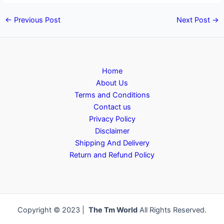
←
Previous Post
Next Post
→
Home
About Us
Terms and Conditions
Contact us
Privacy Policy
Disclaimer
Shipping And Delivery
Return and Refund Policy
Copyright © 2023 |
The Tm World
All Rights Reserved.