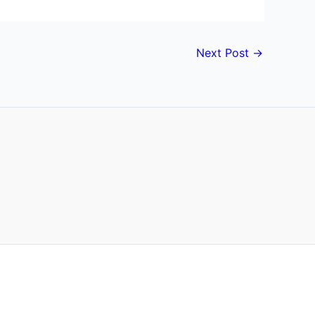
Next Post
→