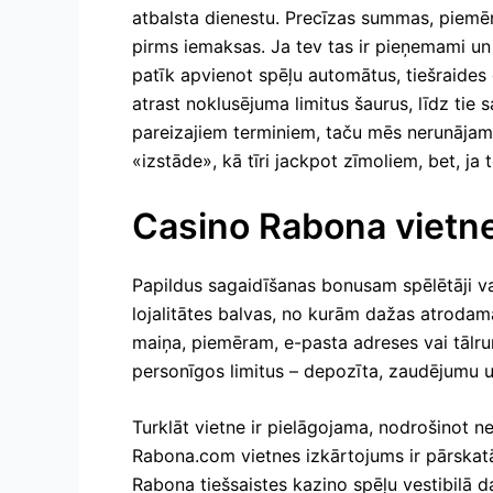
atbalsta dienestu. Precīzas summas, piemēr
pirms iemaksas. Ja tev tas ir pieņemami un j
patīk apvienot spēļu automātus, tiešraides g
atrast noklusējuma limitus šaurus, līdz tie 
pareizajiem terminiem, taču mēs nerunājam 
«izstāde», kā tīri jackpot zīmoliem, bet, ja 
Casino Rabona vietnes
Papildus sagaidīšanas bonusam spēlētāji v
lojalitātes balvas, no kurām dažas atrodama
maiņa, piemēram, e-pasta adreses vai tālruņ
personīgos limitus – depozīta, zaudējumu u
Turklāt vietne ir pielāgojama, nodrošinot n
Rabona.com vietnes izkārtojums ir pārskatām
Rabona tiešsaistes kazino spēļu vestibilā 