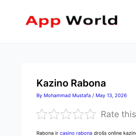
Skip
to
content
Kazino Rabona
By
Mohammad Mustafa
/
May 13, 2026
Rate thi
Rabona ir
casino rabona
drošs online kazino