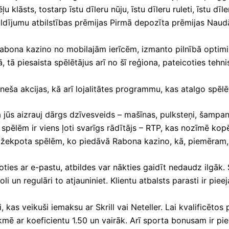
ļu klāsts, tostarp īstu dīleru nūju, īstu dīleru ruleti, īstu 
ldījumu atbilstības prēmijas Pirmā depozīta prēmijas Nau
 Rabona kazino no mobilajām ierīcēm, izmanto pilnībā optim
ā, tā piesaista spēlētājus arī no šī reģiona, pateicoties teh
neša akcijas, kā arī lojalitātes programmu, kas atalgo spēl
 jūs aizrauj dārgs dzīvesveids – mašīnas, pulksteņi, šampanie
spēlēm ir viens ļoti svarīgs rādītājs – RTP, kas nozīmē kop
ekpota spēlēm, ko piedāvā Rabona kazino, kā, piemēram, “T
inoties ar e-pastu, atbildes var nākties gaidīt nedaudz ilgāk. 
li un regulāri to atjauniniet. Klientu atbalsts parasti ir pie
i, kas veikuši iemaksu ar Skrill vai Neteller. Lai kvalificē
mē ar koeficientu 1.50 un vairāk. Arī sporta bonusam ir pi