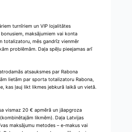
iem turnīriem un VIP lojalitātes
ar bonusiem, maksājumiem vai konta
un totalizatoru, mēs gandrīz vienmēr
skām problēmām. Daļa spēļu pieejamas arī
tā atrodamās atsauksmes par Rabona
kām lietām par sporta totalizatoru Rabona,
, kas ļauj likt likmes jebkurā laikā un vietā.
aksa vismaz 20 € apmērā un jāapgroza
 (kombinētajām likmēm). Daļa Latvijas
natīvas maksājumu metodes – e-makus vai