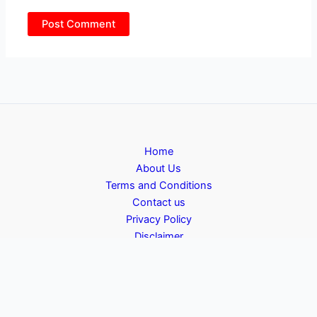
Home
About Us
Terms and Conditions
Contact us
Privacy Policy
Disclaimer
Shipping And Delivery
Return and Refund Policy