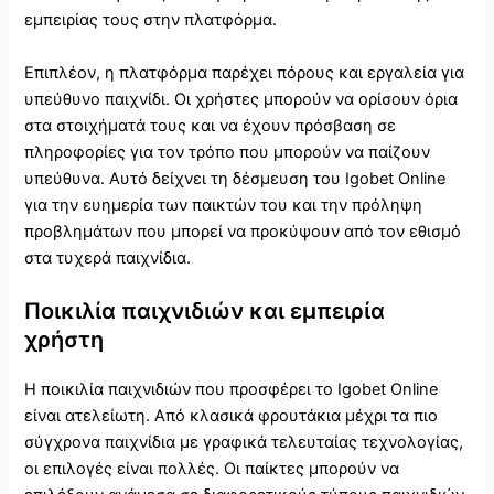
εμπειρίας τους στην πλατφόρμα.
Επιπλέον, η πλατφόρμα παρέχει πόρους και εργαλεία για
υπεύθυνο παιχνίδι. Οι χρήστες μπορούν να ορίσουν όρια
στα στοιχήματά τους και να έχουν πρόσβαση σε
πληροφορίες για τον τρόπο που μπορούν να παίζουν
υπεύθυνα. Αυτό δείχνει τη δέσμευση του Igobet Online
για την ευημερία των παικτών του και την πρόληψη
προβλημάτων που μπορεί να προκύψουν από τον εθισμό
στα τυχερά παιχνίδια.
Ποικιλία παιχνιδιών και εμπειρία
χρήστη
Η ποικιλία παιχνιδιών που προσφέρει το Igobet Online
είναι ατελείωτη. Από κλασικά φρουτάκια μέχρι τα πιο
σύγχρονα παιχνίδια με γραφικά τελευταίας τεχνολογίας,
οι επιλογές είναι πολλές. Οι παίκτες μπορούν να