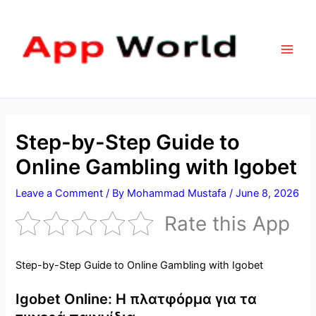
Skip
Main
to
Men
content
Step-by-Step Guide to
Online Gambling with Igobet
Leave a Comment
/ By
Mohammad Mustafa
/
June 8, 2026
Rate this App
Step-by-Step Guide to Online Gambling with Igobet
Igobet Online: Η πλατφόρμα για τα