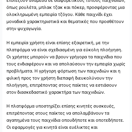
επιλέξουν ανάμεσα σε διαφορετικούς τύπους παιχνιδιών,
όπως ρουλέτα, μπλακ τζακ και πόκερ, προσφέροντας μια
ολοκληρωμένη εμπειρία τζόγου. Κάθε παιχνίδι έχει
μοναδικά χαρακτηριστικά και θεματικές που προσθέτουν
στην ψυχαγωγία.
Η εμπειρία χρήστη είναι επίσης εξαιρετική, με την
πλατφόρμα να είναι σχεδιασμένη για εύκολη πλοήγηση.
Οι χρήστες μπορούν να βρουν γρήγορα τα παιχνίδια που
τους ενδιαφέρουν και να απολαύσουν την εμπειρία χωρίς
προβλήματα. Η γρήγορη φόρτωση των παιχνιδιών και η
φιλική προς τον χρήστη διεπαφή διευκολύνουν την
πλοήγηση, επιτρέποντας στους παίκτες να εστιάσουν
στον διασκεδαστικό χαρακτήρα των παιχνιδιών.
Η πλατφόρμα υποστηρίζει επίσης κινητές συσκευές,
επιτρέποντας στους παίκτες να απολαμβάνουν τα
αγαπημένα τους παιχνίδια οπουδήποτε και οποτεδήποτε.
Οι εφαρμογές για κινητά είναι ευέλικτες και