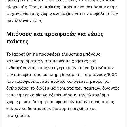
πληρωμής. Έτσι, οι παίκτες μπορούν να εστιάσουν στην
ψυχαγωγία τους χωρίς ανησυχίες για την ασφάλεια των
συναλλαγών τους.
Μπόνους και προσφορές για νέους
παίκτες
Το Igobet Online προσφέρει ελκυστικά μπόνους
καλωσορίσματος για τους νέους χρήστες του,
ενθαρρύνοντας τους να εγγραφούν και να ξεκινήσουν
την εμπειρία τους με πλήρη δυναμική. Το μπόνους 100%
που προσφέρεται στις πρώτες καταθέσεις μπορεί να
διπλασιάσει τα διαθέσιμα χρήματα των παικτών, δίνοντάς
τους την ευκαιρία να εξερευνήσουν την πλατφόρμα
χωρίς ρίσκο. Αυτή η προσφορά είναι ιδανική για όσους
θέλουν να δοκιμάσουν διάφορα παιχνίδια και
στοιχήματα.