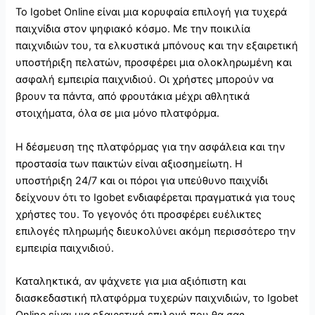
Το Igobet Online είναι μια κορυφαία επιλογή για τυχερά
παιχνίδια στον ψηφιακό κόσμο. Με την ποικιλία
παιχνιδιών του, τα ελκυστικά μπόνους και την εξαιρετική
υποστήριξη πελατών, προσφέρει μια ολοκληρωμένη και
ασφαλή εμπειρία παιχνιδιού. Οι χρήστες μπορούν να
βρουν τα πάντα, από φρουτάκια μέχρι αθλητικά
στοιχήματα, όλα σε μια μόνο πλατφόρμα.
Η δέσμευση της πλατφόρμας για την ασφάλεια και την
προστασία των παικτών είναι αξιοσημείωτη. Η
υποστήριξη 24/7 και οι πόροι για υπεύθυνο παιχνίδι
δείχνουν ότι το Igobet ενδιαφέρεται πραγματικά για τους
χρήστες του. Το γεγονός ότι προσφέρει ευέλικτες
επιλογές πληρωμής διευκολύνει ακόμη περισσότερο την
εμπειρία παιχνιδιού.
Καταληκτικά, αν ψάχνετε για μια αξιόπιστη και
διασκεδαστική πλατφόρμα τυχερών παιχνιδιών, το Igobet
Online είναι μια εξαιρετική επιλογή που θα σας