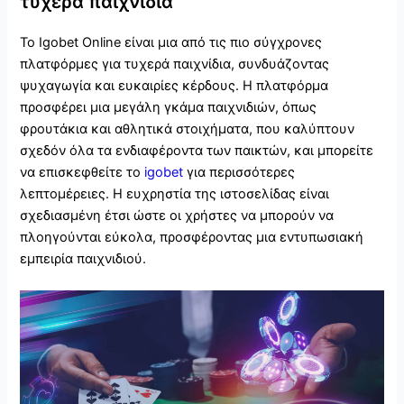
τυχερά παιχνίδια
Το Igobet Online είναι μια από τις πιο σύγχρονες
πλατφόρμες για τυχερά παιχνίδια, συνδυάζοντας
ψυχαγωγία και ευκαιρίες κέρδους. Η πλατφόρμα
προσφέρει μια μεγάλη γκάμα παιχνιδιών, όπως
φρουτάκια και αθλητικά στοιχήματα, που καλύπτουν
σχεδόν όλα τα ενδιαφέροντα των παικτών, και μπορείτε
να επισκεφθείτε το
igobet
για περισσότερες
λεπτομέρειες. Η ευχρηστία της ιστοσελίδας είναι
σχεδιασμένη έτσι ώστε οι χρήστες να μπορούν να
πλοηγούνται εύκολα, προσφέροντας μια εντυπωσιακή
εμπειρία παιχνιδιού.