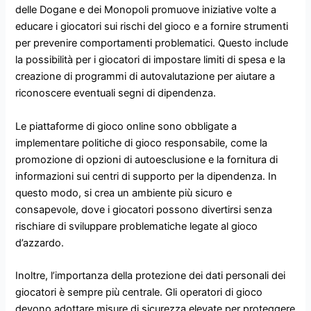
delle Dogane e dei Monopoli promuove iniziative volte a
educare i giocatori sui rischi del gioco e a fornire strumenti
per prevenire comportamenti problematici. Questo include
la possibilità per i giocatori di impostare limiti di spesa e la
creazione di programmi di autovalutazione per aiutare a
riconoscere eventuali segni di dipendenza.
Le piattaforme di gioco online sono obbligate a
implementare politiche di gioco responsabile, come la
promozione di opzioni di autoesclusione e la fornitura di
informazioni sui centri di supporto per la dipendenza. In
questo modo, si crea un ambiente più sicuro e
consapevole, dove i giocatori possono divertirsi senza
rischiare di sviluppare problematiche legate al gioco
d’azzardo.
Inoltre, l’importanza della protezione dei dati personali dei
giocatori è sempre più centrale. Gli operatori di gioco
devono adottare misure di sicurezza elevate per proteggere