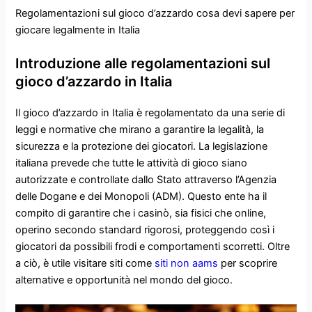
Regolamentazioni sul gioco d’azzardo cosa devi sapere per
giocare legalmente in Italia
Introduzione alle regolamentazioni sul
gioco d’azzardo in Italia
Il gioco d’azzardo in Italia è regolamentato da una serie di
leggi e normative che mirano a garantire la legalità, la
sicurezza e la protezione dei giocatori. La legislazione
italiana prevede che tutte le attività di gioco siano
autorizzate e controllate dallo Stato attraverso l’Agenzia
delle Dogane e dei Monopoli (ADM). Questo ente ha il
compito di garantire che i casinò, sia fisici che online,
operino secondo standard rigorosi, proteggendo così i
giocatori da possibili frodi e comportamenti scorretti. Oltre
a ciò, è utile visitare siti come
siti non aams
per scoprire
alternative e opportunità nel mondo del gioco.