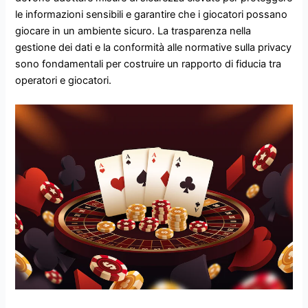
le informazioni sensibili e garantire che i giocatori possano
giocare in un ambiente sicuro. La trasparenza nella
gestione dei dati e la conformità alle normative sulla privacy
sono fondamentali per costruire un rapporto di fiducia tra
operatori e giocatori.