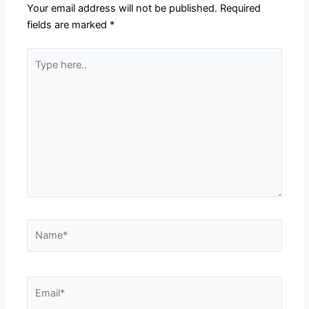
Your email address will not be published.
Required
fields are marked
*
Type
here..
Name*
Email*