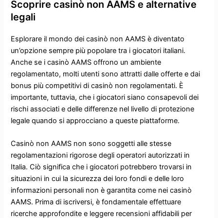
Scoprire casinò non AAMS e alternative
legali
Esplorare il mondo dei casinò non AAMS è diventato
un’opzione sempre più popolare tra i giocatori italiani.
Anche se i casinò AAMS offrono un ambiente
regolamentato, molti utenti sono attratti dalle offerte e dai
bonus più competitivi di casinò non regolamentati. È
importante, tuttavia, che i giocatori siano consapevoli dei
rischi associati e delle differenze nel livello di protezione
legale quando si approcciano a queste piattaforme.
Casinò non AAMS non sono soggetti alle stesse
regolamentazioni rigorose degli operatori autorizzati in
Italia. Ciò significa che i giocatori potrebbero trovarsi in
situazioni in cui la sicurezza dei loro fondi e delle loro
informazioni personali non è garantita come nei casinò
AAMS. Prima di iscriversi, è fondamentale effettuare
ricerche approfondite e leggere recensioni affidabili per