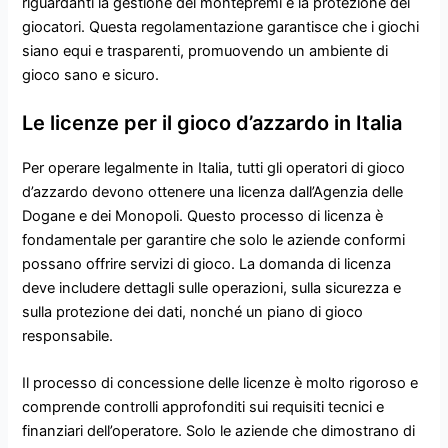
riguardanti la gestione del montepremi e la protezione dei
giocatori. Questa regolamentazione garantisce che i giochi
siano equi e trasparenti, promuovendo un ambiente di
gioco sano e sicuro.
Le licenze per il gioco d’azzardo in Italia
Per operare legalmente in Italia, tutti gli operatori di gioco
d’azzardo devono ottenere una licenza dall’Agenzia delle
Dogane e dei Monopoli. Questo processo di licenza è
fondamentale per garantire che solo le aziende conformi
possano offrire servizi di gioco. La domanda di licenza
deve includere dettagli sulle operazioni, sulla sicurezza e
sulla protezione dei dati, nonché un piano di gioco
responsabile.
Il processo di concessione delle licenze è molto rigoroso e
comprende controlli approfonditi sui requisiti tecnici e
finanziari dell’operatore. Solo le aziende che dimostrano di