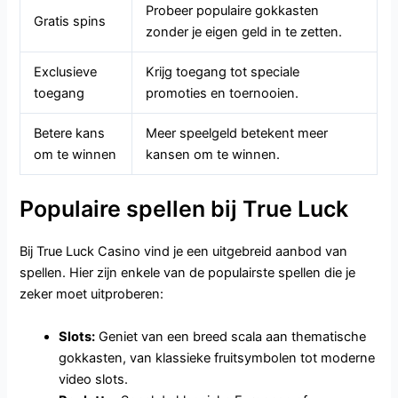
Probeer populaire gokkasten
Gratis spins
zonder je eigen geld in te zetten.
Exclusieve
Krijg toegang tot speciale
toegang
promoties en toernooien.
Betere kans
Meer speelgeld betekent meer
om te winnen
kansen om te winnen.
Populaire spellen bij True Luck
Bij True Luck Casino vind je een uitgebreid aanbod van
spellen. Hier zijn enkele van de populairste spellen die je
zeker moet uitproberen:
Slots:
Geniet van een breed scala aan thematische
gokkasten, van klassieke fruitsymbolen tot moderne
video slots.