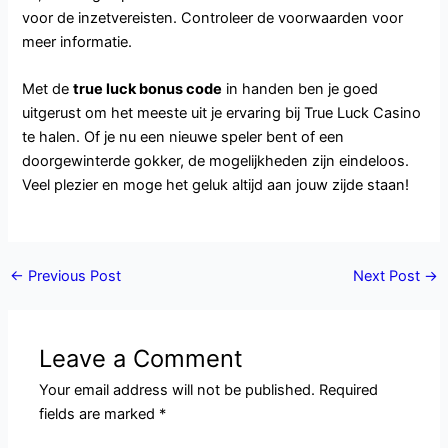
voor de inzetvereisten. Controleer de voorwaarden voor
meer informatie.
Met de
true luck bonus code
in handen ben je goed
uitgerust om het meeste uit je ervaring bij True Luck Casino
te halen. Of je nu een nieuwe speler bent of een
doorgewinterde gokker, de mogelijkheden zijn eindeloos.
Veel plezier en moge het geluk altijd aan jouw zijde staan!
←
Previous Post
Next Post
→
Leave a Comment
Your email address will not be published.
Required
fields are marked
*