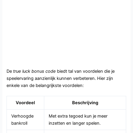
De
true luck bonus code
biedt tal van voordelen die je
speelervaring aanzienlijk kunnen verbeteren. Hier zijn
enkele van de belangrijkste voordelen:
Voordeel
Beschrijving
Verhoogde
Met extra tegoed kun je meer
bankroll
inzetten en langer spelen.