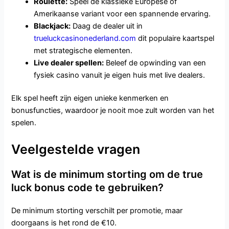
Roulette:
Speel de klassieke Europese of
Amerikaanse variant voor een spannende ervaring.
Blackjack:
Daag de dealer uit in
trueluckcasinonederland.com
dit populaire kaartspel
met strategische elementen.
Live dealer spellen:
Beleef de opwinding van een
fysiek casino vanuit je eigen huis met live dealers.
Elk spel heeft zijn eigen unieke kenmerken en
bonusfuncties, waardoor je nooit moe zult worden van het
spelen.
Veelgestelde vragen
Wat is de minimum storting om de true
luck bonus code te gebruiken?
De minimum storting verschilt per promotie, maar
doorgaans is het rond de €10.