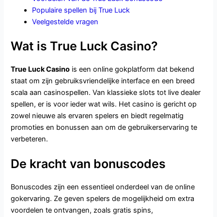
Populaire spellen bij True Luck
Veelgestelde vragen
Wat is True Luck Casino?
True Luck Casino
is een online gokplatform dat bekend
staat om zijn gebruiksvriendelijke interface en een breed
scala aan casinospellen. Van klassieke slots tot live dealer
spellen, er is voor ieder wat wils. Het casino is gericht op
zowel nieuwe als ervaren spelers en biedt regelmatig
promoties en bonussen aan om de gebruikerservaring te
verbeteren.
De kracht van bonuscodes
Bonuscodes zijn een essentieel onderdeel van de online
gokervaring. Ze geven spelers de mogelijkheid om extra
voordelen te ontvangen, zoals gratis spins,