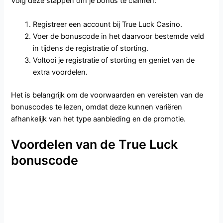
Volg deze stappen om je bonus te claimen:
Registreer een account bij True Luck Casino.
Voer de bonuscode in het daarvoor bestemde veld
in tijdens de registratie of storting.
Voltooi je registratie of storting en geniet van de
extra voordelen.
Het is belangrijk om de voorwaarden en vereisten van de
bonuscodes te lezen, omdat deze kunnen variëren
afhankelijk van het type aanbieding en de promotie.
Voordelen van de True Luck
bonuscode