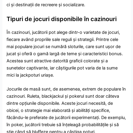
ci și destinații de recreere și socializare.
Tipuri de jocuri disponibile în cazinouri
În cazinouri, jucătorii pot alege dintr-o varietate de jocuri,
fiecare având propriile sale reguli și strategii. Printre cele
mai populare jocuri se numără sloturile, care sunt ușor de
jucat și oferă o gamă largă de teme și caracteristici bonus.
Acestea sunt atractive datorită graficii colorate și a
sunetelor captivante, iar câștigurile pot varia de la sume
mici la jackpoturi uriașe.
Jocurile de masă sunt, de asemenea, extrem de populare în
cazinouri. Ruleta, blackjackul și pokerul sunt doar câteva
dintre opțiunile disponibile. Aceste jocuri necesită, de
obicei, o strategie mai elaborată și abilități specifice,
făcându-le preferate de jucătorii experimentați. De exemplu,
în poker, jucătorii trebuie să înțeleagă probabilitățile și să
știe când să bluffeze pentru a câștiga poturi.