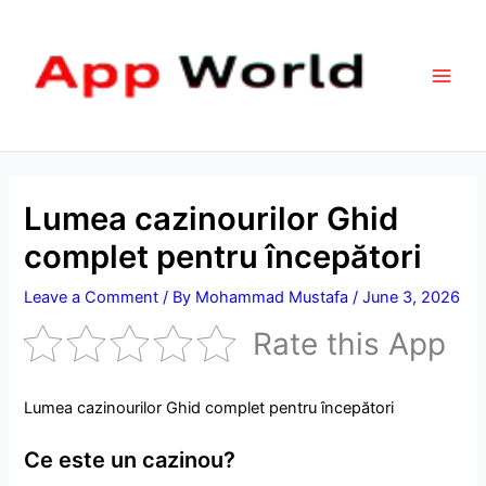
Skip
Main
to
Men
content
Lumea cazinourilor Ghid
complet pentru începători
Leave a Comment
/ By
Mohammad Mustafa
/
June 3, 2026
Rate this App
Lumea cazinourilor Ghid complet pentru începători
Ce este un cazinou?