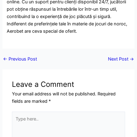
online. Cu un suport pentru clienți disponibil 24/7, jucătorii
pot obține răspunsuri la întrebările lor într-un timp util,
contribuind la o experiență de joc plăcută și sigură.
Indiferent de preferințele tale în materie de jocuri de noroc,
Aerobet are ceva special de oferit.
←
Previous Post
Next Post
→
Leave a Comment
Your email address will not be published.
Required
fields are marked
*
Type
here..