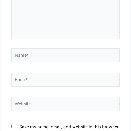
Name*
Email*
Website
Save my name, email, and website in this browser