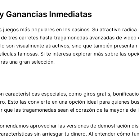
y Ganancias Inmediatas
 juegos más populares en los casinos. Su atractivo radica 
de tres carretes hasta tragamonedas avanzadas de video c
lo son visualmente atractivos, sino que también presentan 
lículas famosas. Si te interesa explorar más sobre las opci
rás una gran selección.
aracterísticas especiales, como giros gratis, bonificaci
iro. Esto las convierte en una opción ideal para quienes bu
 que las tragamonedas sean el corazón de la mayoría de los
comendamos aprovechar las versiones de demostración disp
 características sin arriesgar tu dinero. Al entender cómo fu