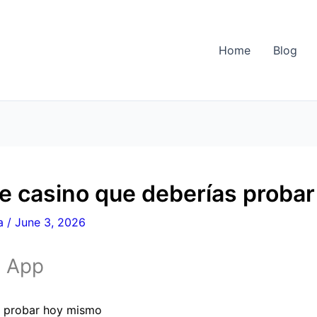
Home
Blog
e casino que deberías proba
a
/
June 3, 2026
s App
s probar hoy mismo