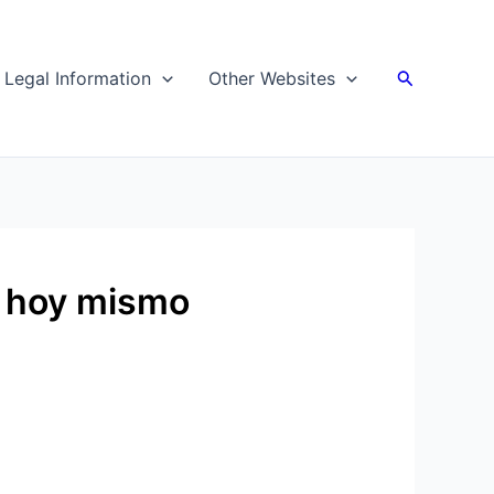
Search
Legal Information
Other Websites
r hoy mismo