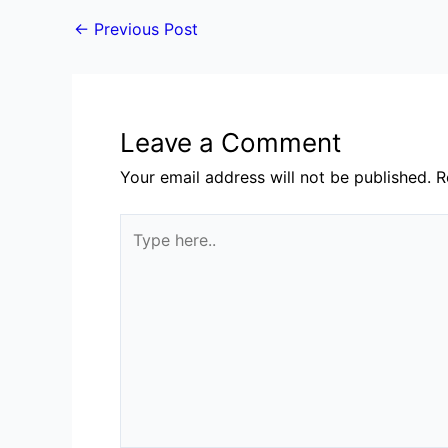
←
Previous Post
Leave a Comment
Your email address will not be published.
R
Type
here..