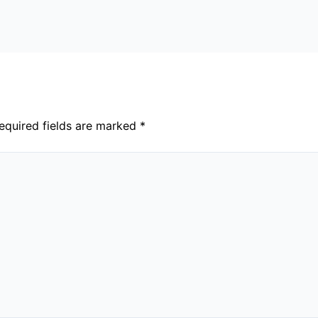
equired fields are marked
*