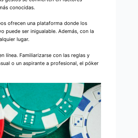
 más conocidas.
neos ofrecen una plataforma donde los
vo puede ser inigualable. Además, con la
lquier lugar.
 línea. Familiarizarse con las reglas y
sual o un aspirante a profesional, el póker