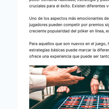
cruciales para el éxito. Existen diferentes
Uno de los aspectos más emocionantes del 
jugadores pueden competir por premios sign
creciente popularidad del póker en línea, 
Para aquellos que son nuevos en el juego, h
estrategias básicas puede marcar la diferen
ofrece una experiencia que puede ser tanto