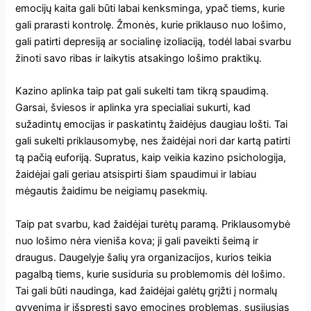
emocijų kaita gali būti labai kenksminga, ypač tiems, kurie
gali prarasti kontrolę. Žmonės, kurie priklauso nuo lošimo,
gali patirti depresiją ar socialinę izoliaciją, todėl labai svarbu
žinoti savo ribas ir laikytis atsakingo lošimo praktikų.
Kazino aplinka taip pat gali sukelti tam tikrą spaudimą.
Garsai, šviesos ir aplinka yra specialiai sukurti, kad
sužadintų emocijas ir paskatintų žaidėjus daugiau lošti. Tai
gali sukelti priklausomybę, nes žaidėjai nori dar kartą patirti
tą pačią euforiją. Supratus, kaip veikia kazino psichologija,
žaidėjai gali geriau atsispirti šiam spaudimui ir labiau
mėgautis žaidimu be neigiamų pasekmių.
Taip pat svarbu, kad žaidėjai turėtų paramą. Priklausomybė
nuo lošimo nėra vieniša kova; ji gali paveikti šeimą ir
draugus. Daugelyje šalių yra organizacijos, kurios teikia
pagalbą tiems, kurie susiduria su problemomis dėl lošimo.
Tai gali būti naudinga, kad žaidėjai galėtų grįžti į normalų
gyvenimą ir išspręsti savo emocines problemas, susijusias