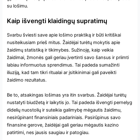
su lošimu.
Kaip išvengti klaidingų supratimų
Svarbu šviesti save apie lošimo praktiką ir būti kritiškai
nusiteikusiam prieš mitus. Žaidėjai turėtų mokytis apie
žaidimų statistiką ir tikimybes. Sužinoję, kaip veikia
žaidimai, žmonės gali geriau įvertinti savo šansus ir priimti
labiau informuotus sprendimus. Tai padeda sumažinti
iliuziją, kad tam tikri ritualai ar įsitikinimai gali paveikti
žaidimo rezultatus.
Be to, atsakingas lošimas yra itin svarbus. Žaidėjai turėtų
nustatyti biudžetą ir laikytis jo. Tai padeda išvengti pernelyg
didelių nuostolių ir suteikia galimybę mėgautis žaidimu,
nesirūpinant finansiniais padariniais. Pasirūpinus savo
finansine gerove, žaidėjai gali geriau mėgautis kazino
patirtimi, nes jausis saugiau ir patogiau.