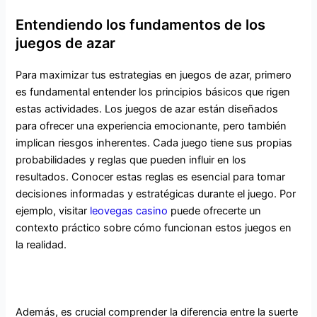
Entendiendo los fundamentos de los
juegos de azar
Para maximizar tus estrategias en juegos de azar, primero
es fundamental entender los principios básicos que rigen
estas actividades. Los juegos de azar están diseñados
para ofrecer una experiencia emocionante, pero también
implican riesgos inherentes. Cada juego tiene sus propias
probabilidades y reglas que pueden influir en los
resultados. Conocer estas reglas es esencial para tomar
decisiones informadas y estratégicas durante el juego. Por
ejemplo, visitar
leovegas casino
puede ofrecerte un
contexto práctico sobre cómo funcionan estos juegos en
la realidad.
Además, es crucial comprender la diferencia entre la suerte