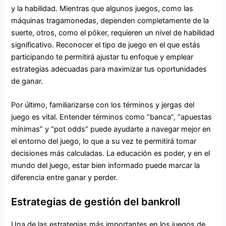
y la habilidad. Mientras que algunos juegos, como las
máquinas tragamonedas, dependen completamente de la
suerte, otros, como el póker, requieren un nivel de habilidad
significativo. Reconocer el tipo de juego en el que estás
participando te permitirá ajustar tu enfoque y emplear
estrategias adecuadas para maximizar tus oportunidades
de ganar.
Por último, familiarizarse con los términos y jergas del
juego es vital. Entender términos como “banca”, “apuestas
mínimas” y “pot odds” puede ayudarte a navegar mejor en
el entorno del juego, lo que a su vez te permitirá tomar
decisiones más calculadas. La educación es poder, y en el
mundo del juego, estar bien informado puede marcar la
diferencia entre ganar y perder.
Estrategias de gestión del bankroll
Una de las estrategias más importantes en los juegos de