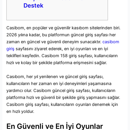
Destek
Casibom, en popüler ve güvenilir kasıbom sitelerinden biri.
2026 yılına kadar, bu platformun güncel giriş sayfası her
zaman en güncel ve güvenli deneyim sunacaktır.
casibom
giriş
sayfasını ziyaret ederek, en iyi oyunları ve en iyi
teklifleri keşfedin. Casibom 158 giriş sayfası, kullanıcıların
hızlı ve kolay bir şekilde platforma erişmesini sağlar.
Casıbom, her yıl yenilenen ve güncel giriş sayfası,
kullanıcıların her zaman en iyi deneyimleri yaşamasına
yardımcı olur. Casibom güncel giriş sayfası, kullanıcıların
platforma hızlı ve güvenli bir şekilde giriş yapmasını sağlar.
Casibom giriş sayfası, kullanıcıların oyunları denemek için
en hızlı yoldur.
En Güvenli ve En İyi Oyunlar