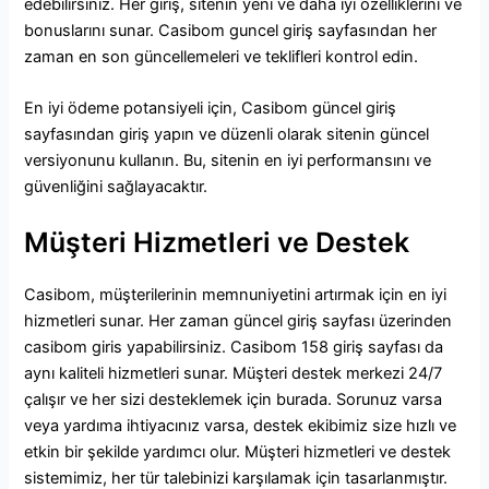
edebilirsiniz. Her giriş, sitenin yeni ve daha iyi özelliklerini ve
bonuslarını sunar. Casibom guncel giriş sayfasından her
zaman en son güncellemeleri ve teklifleri kontrol edin.
En iyi ödeme potansiyeli için, Casibom güncel giriş
sayfasından giriş yapın ve düzenli olarak sitenin güncel
versiyonunu kullanın. Bu, sitenin en iyi performansını ve
güvenliğini sağlayacaktır.
Müşteri Hizmetleri ve Destek
Casibom, müşterilerinin memnuniyetini artırmak için en iyi
hizmetleri sunar. Her zaman güncel giriş sayfası üzerinden
casibom giris yapabilirsiniz. Casibom 158 giriş sayfası da
aynı kaliteli hizmetleri sunar. Müşteri destek merkezi 24/7
çalışır ve her sizi desteklemek için burada. Sorunuz varsa
veya yardıma ihtiyacınız varsa, destek ekibimiz size hızlı ve
etkin bir şekilde yardımcı olur. Müşteri hizmetleri ve destek
sistemimiz, her tür talebinizi karşılamak için tasarlanmıştır.