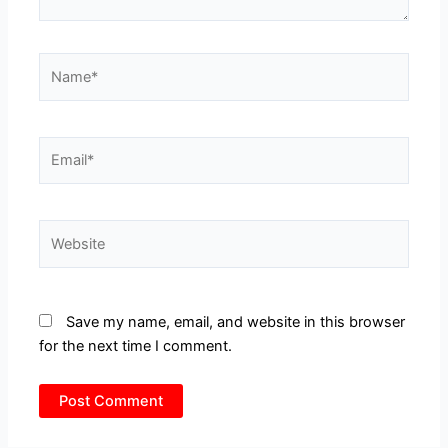
Name*
Email*
Website
Save my name, email, and website in this browser
for the next time I comment.