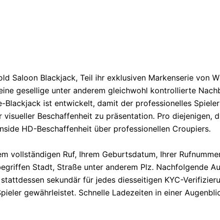
old Saloon Blackjack, Teil ihr exklusiven Markenserie von 
 eine gesellige unter anderem gleichwohl kontrollierte Nach
-Blackjack ist entwickelt, damit der professionelles Spiel
 visueller Beschaffenheit zu präsentation. Pro diejenigen, 
inside HD-Beschaffenheit über professionellen Croupiers.
Dem vollständigen Ruf, Ihrem Geburtsdatum, Ihrer Rufnummer
nbegriffen Stadt, Straße unter anderem Plz. Nachfolgende Au
, stattdessen sekundär für jedes diesseitigen KYC-Verifizier
ieler gewährleistet. Schnelle Ladezeiten in einer Augenbl