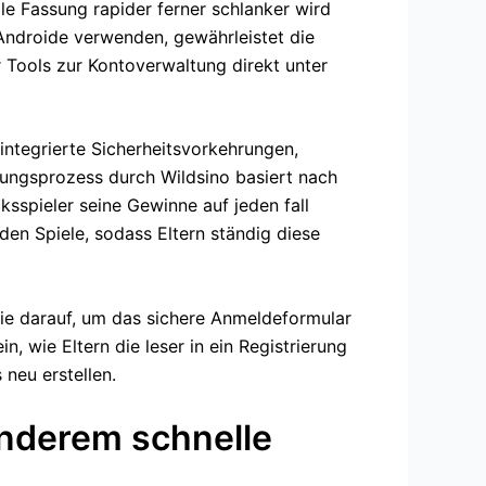
le Fassung rapider ferner schlanker wird
Androide verwenden, gewährleistet die
 Tools zur Kontoverwaltung direkt unter
integrierte Sicherheitsvorkehrungen,
lungsprozess durch Wildsino basiert nach
cksspieler seine Gewinne auf jeden fall
nden Spiele, sodass Eltern ständig diese
ie darauf, um das sichere Anmeldeformular
, wie Eltern die leser in ein Registrierung
 neu erstellen.
nderem schnelle