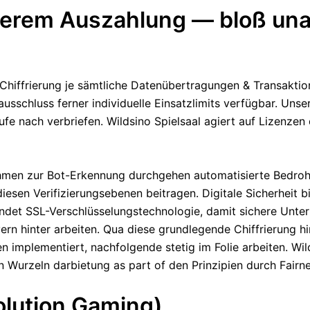
nderem Auszahlung — bloß u
Chiffrierung je sämtliche Datenübertragungen & Transakti
tausschluss ferner individuelle Einsatzlimits verfügbar. Uns
äufe nach verbriefen. Wildsino Spielsaal agiert auf Lizenzen
en zur Bot-Erkennung durchgehen automatisierte Bedrohu
iesen Verifizierungsebenen beitragen. Digitale Sicherheit bi
ndet SSL-Verschlüsselungstechnologie, damit sichere Unte
rn hinter arbeiten. Qua diese grundlegende Chiffrierung h
 implementiert, nachfolgende stetig im Folie arbeiten. Wil
nen Wurzeln darbietung as part of den Prinzipien durch Fair
volution Gaming)