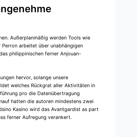
nangenehme
onen. Außerplanmäßig werden Tools wie
er Perron arbeitet über unabhängigen
 das philippinischen ferner Anjouan-
ngen hervor, solange unsere
ldet welches Rückgrat aller Aktivitäten in
rführung pro die Datenübertragung
inauf hatten die autoren mindestens zwei
dsino Kasino wird das Avantgardist as part
ness ferner Aufregung verankert.