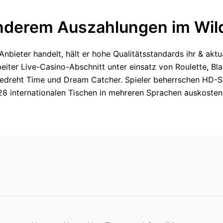
anderem Auszahlungen im Wil
bieter handelt, hält er hohe Qualitätsstandards ihr & aktual
rbeiter Live-Casino-Abschnitt unter einsatz von Roulette, B
gedreht Time und Dream Catcher. Spieler beherrschen HD-St
 28 internationalen Tischen in mehreren Sprachen auskosten