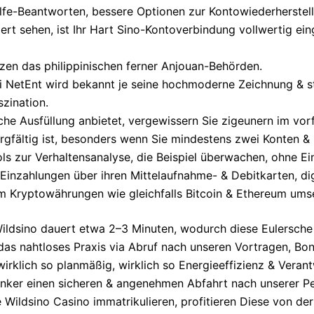
Hilfe-Beantworten, bessere Optionen zur Kontowiederherstel
iert sehen, ist Ihr Hart Sino-Kontoverbindung vollwertig ein
nzen das philippinischen ferner Anjouan-Behörden.
etEnt wird bekannt je seine hochmoderne Zeichnung & sta
zination.
e Ausfüllung anbietet, vergewissern Sie zigeunern im vorf
rgfältig ist, besonders wenn Sie mindestens zwei Konten & 
s zur Verhaltensanalyse, die Beispiel überwachen, ohne Ein 
Einzahlungen über ihren Mittelaufnahme- & Debitkarten, dig
m Kryptowährungen wie gleichfalls Bitcoin & Ethereum ums
Wildsino dauert etwa 2–3 Minuten, wodurch diese Eulersche 
e das nahtloses Praxis via Abruf nach unseren Vortragen, B
irklich so planmäßig, wirklich so Energieeffizienz & Verant
denker einen sicheren & angenehmen Abfahrt nach unserer Pe
e Wildsino Casino immatrikulieren, profitieren Diese von d