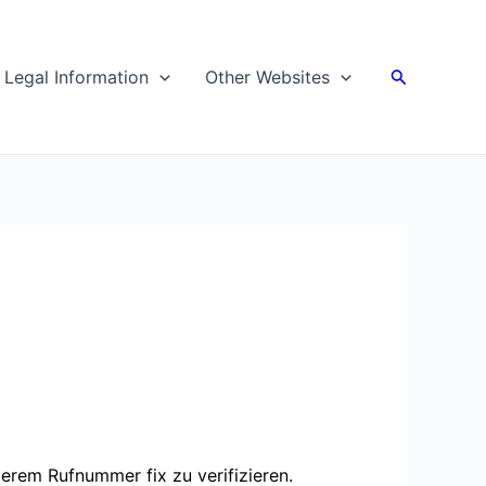
Search
Legal Information
Other Websites
derem Rufnummer fix zu verifizieren.