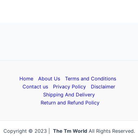
Home
About Us
Terms and Conditions
Contact us
Privacy Policy
Disclaimer
Shipping And Delivery
Return and Refund Policy
Copyright © 2023 |
The Tm World
All Rights Reserved.