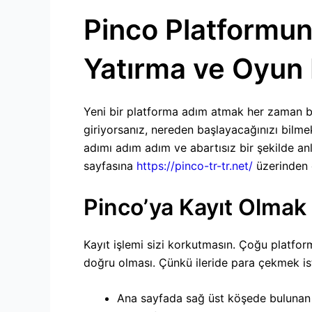
Pinco Platformuna
Yatırma ve Oyun 
Yeni bir platforma adım atmak her zaman bir
giriyorsanız, nereden başlayacağınızı bilm
adımı adım adım ve abartısız bir şekilde an
sayfasına
https://pinco-tr-tr.net/
üzerinden e
Pinco’ya Kayıt Olmak
Kayıt işlemi sizi korkutmasın. Çoğu platform
doğru olması. Çünkü ileride para çekmek is
Ana sayfada sağ üst köşede bulunan “