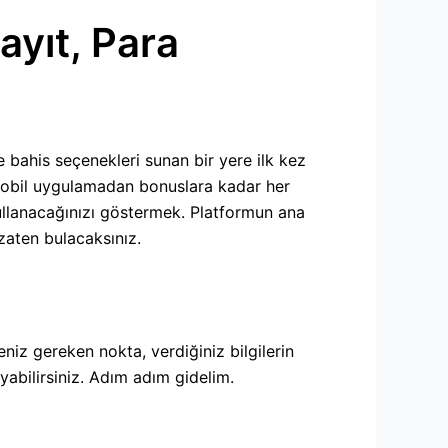
ayıt, Para
 bahis seçenekleri sunan bir yere ilk kez
 mobil uygulamadan bonuslara kadar her
kullanacağınızı göstermek. Platformun ana
 zaten bulacaksınız.
niz gereken nokta, verdiğiniz bilgilerin
abilirsiniz. Adım adım gidelim.