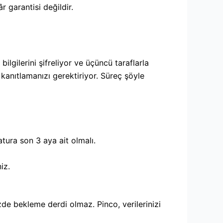
 garantisi değildir.
bilgilerini şifreliyor ve üçüncü taraflarla
kanıtlamanızı gerektiriyor. Süreç şöyle
tura son 3 aya ait olmalı.
iz.
zde bekleme derdi olmaz. Pinco, verilerinizi