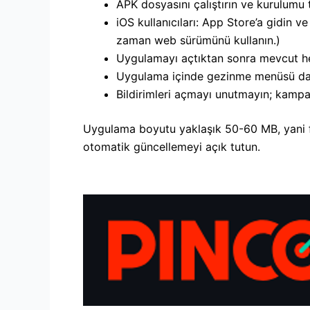
APK dosyasını çalıştırın ve kurulum
iOS kullanıcıları: App Store’a gidin 
zaman web sürümünü kullanın.)
Uygulamayı açtıktan sonra mevcut hes
Uygulama içinde gezinme menüsü daha 
Bildirimleri açmayı unutmayın; kamp
Uygulama boyutu yaklaşık 50-60 MB, yani fa
otomatik güncellemeyi açık tutun.