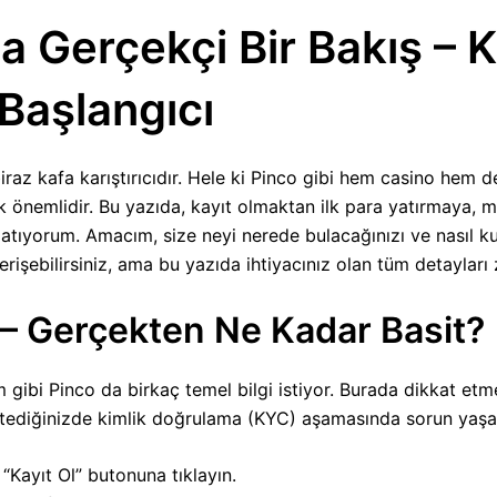
 Gerçekçi Bir Bakış – K
Başlangıcı
az kafa karıştırıcıdır. Hele ki Pinco gibi hem casino hem de
ek önemlidir. Bu yazıda, kayıt olmaktan ilk para yatırmaya,
latıyorum. Amacım, size neyi nerede bulacağınızı ve nasıl 
rişebilirsiniz, ama bu yazıda ihtiyacınız olan tüm detayları
 – Gerçekten Ne Kadar Basit?
 gibi Pinco da birkaç temel bilgi istiyor. Burada dikkat etme
tediğinizde kimlik doğrulama (KYC) aşamasında sorun yaşay
Kayıt Ol” butonuna tıklayın.