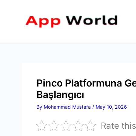
Skip
to
content
Pinco Platformuna Ger
Başlangıcı
By
Mohammad Mustafa
/
May 10, 2026
Rate thi