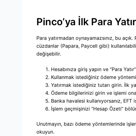
Pinco’ya İlk Para Ya
Para yatırmadan oynayamazsınız, bu açık. Pi
cüzdanlar (Papara, Paycell gibi) kullanılab
değişebilir.
Hesabınıza giriş yapın ve “Para Yatır
Kullanmak istediğiniz ödeme yöntemini
Yatırmak istediğiniz tutarı girin. İlk
Ödeme bilgilerinizi girin ve işlemi on
Banka havalesi kullanıyorsanız, EFT iş
İşlem geçmişinizi “Hesap Özeti” bölü
Unutmayın, bazı ödeme yöntemlerinde işlem ü
okuyun.