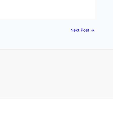
Next Post
→