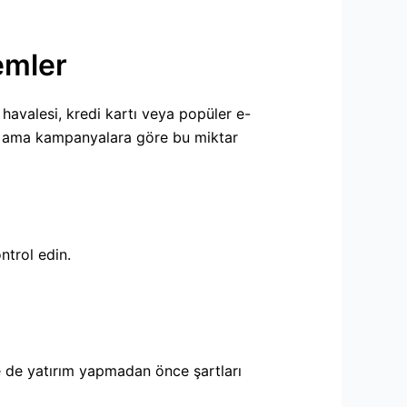
emler
havalesi, kredi kartı veya popüler e-
da, ama kampanyalara göre bu miktar
ntrol edin.
e de yatırım yapmadan önce şartları