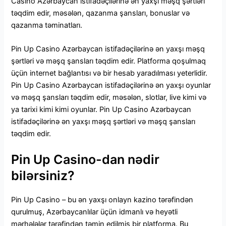
Casino Azərbaycan istifadəçilərinə ən yaxşı məşq şərtləri
təqdim edir, məsələn, qazanma şansları, bonuslar və
qazanma təminatları.
Pin Up Casino Azərbaycan istifadəçilərinə ən yaxşı məşq
şərtləri və məşq şansları təqdim edir. Platforma qoşulmaq
üçün internet bağlantısı və bir hesab yaradılması yeterlidir.
Pin Up Casino Azərbaycan istifadəçilərinə ən yaxşı oyunlar
və məşq şansları təqdim edir, məsələn, slotlar, live kimi və
ya tarixi kimi kimi oyunlar. Pin Up Casino Azərbaycan
istifadəçilərinə ən yaxşı məşq şərtləri və məşq şansları
təqdim edir.
Pin Up Casino-dan nədir
bilərsiniz?
Pin Up Casino – bu ən yaxşı onlayn kazino tərəfindən
qurulmuş, Azərbaycanlılar üçün idmanlı və heyətli
mərhələlər tərəfindən təmin edilmiş bir platforma. Bu