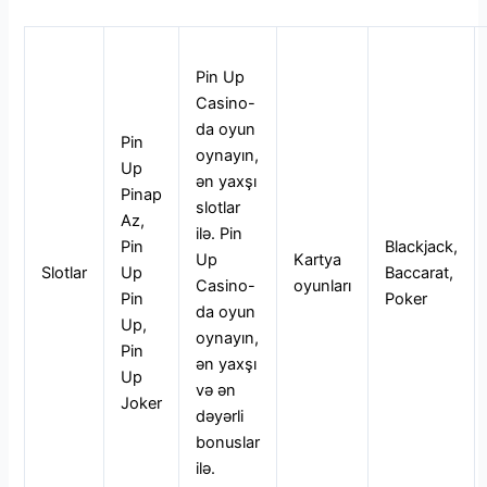
Pin Up
Casino-
da oyun
Pin
oynayın,
Up
ən yaxşı
Pinap
slotlar
Az,
ilə. Pin
Pin
Blackjack,
Up
Kartya
Slotlar
Up
Baccarat,
Casino-
oyunları
Pin
Poker
da oyun
Up,
oynayın,
Pin
ən yaxşı
Up
və ən
Joker
dəyərli
bonuslar
ilə.