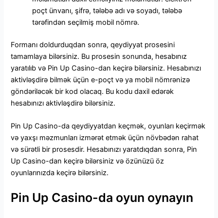
poçt ünvanı, şifrə, tələbə adı və soyadı, tələbə
tərəfindən seçilmiş mobil nömrə.
Formanı doldurduqdan sonra, qeydiyyat prosesini
tamamlaya bilərsiniz. Bu prosesin sonunda, hesabınız
yaratılıb və Pin Up Casino-dan keçirə bilərsiniz. Hesabınızı
aktivləşdirə bilmək üçün e-poçt və ya mobil nömrənizə
göndəriləcək bir kod olacaq. Bu kodu daxil edərək
hesabınızı aktivləşdirə bilərsiniz.
Pin Up Casino-da qeydiyyatdan keçmək, oyunları keçirmək
və yaxşı məzmunları izmərət etmək üçün növbədən rahat
və sürətli bir prosesdir. Hesabınızı yaratdıqdan sonra, Pin
Up Casino-dan keçirə bilərsiniz və özünüzü öz
oyunlarınızda keçirə bilərsiniz.
Pin Up Casino-da oyun oynayın