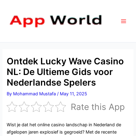
Skip
Main
to
Men
content
Ontdek Lucky Wave Casino
NL: De Ultieme Gids voor
Nederlandse Spelers
By
Mohammad Mustafa
/
May 11, 2025
Rate this App
Wist je dat het online casino landschap in Nederland de
afgelopen jaren explosief is gegroeid? Met de recente