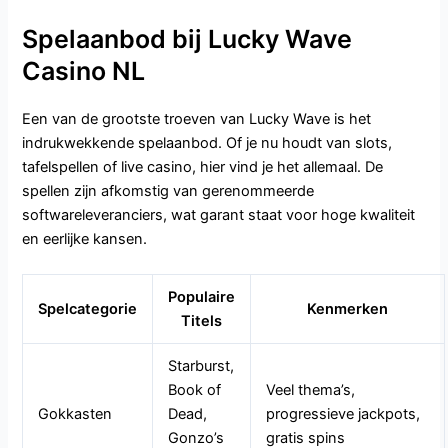
Spelaanbod bij Lucky Wave
Casino NL
Een van de grootste troeven van Lucky Wave is het
indrukwekkende spelaanbod. Of je nu houdt van slots,
tafelspellen of live casino, hier vind je het allemaal. De
spellen zijn afkomstig van gerenommeerde
softwareleveranciers, wat garant staat voor hoge kwaliteit
en eerlijke kansen.
Populaire
Spelcategorie
Kenmerken
Titels
Starburst,
Book of
Veel thema’s,
Gokkasten
Dead,
progressieve jackpots,
Gonzo’s
gratis spins