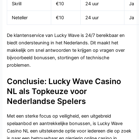
Skrill
€10
24 uur
Ja
Neteller
€10
24 uur
Ja
De klantenservice van Lucky Wave is 24/7 bereikbaar en
biedt ondersteuning in het Nederlands. Dit maakt het
makkelijk om snel antwoorden te krijgen op vragen over
bijvoorbeeld bonussen, stortingen of technische
problemen.
Conclusie: Lucky Wave Casino
NL als Topkeuze voor
Nederlandse Spelers
Met een sterke focus op veiligheid, een uitgebreid
spelaanbod en aantrekkelijke bonussen, is Lucky Wave
Casino NL een uitstekende optie voor iedereen die op zoek
is naar een betrouwbaar en plezierig online casino in