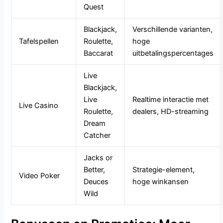
Quest
Blackjack,
Verschillende varianten,
Tafelspellen
Roulette,
hoge
Baccarat
uitbetalingspercentages
Live
Blackjack,
Live
Realtime interactie met
Live Casino
Roulette,
dealers, HD-streaming
Dream
Catcher
Jacks or
Better,
Strategie-element,
Video Poker
Deuces
hoge winkansen
Wild