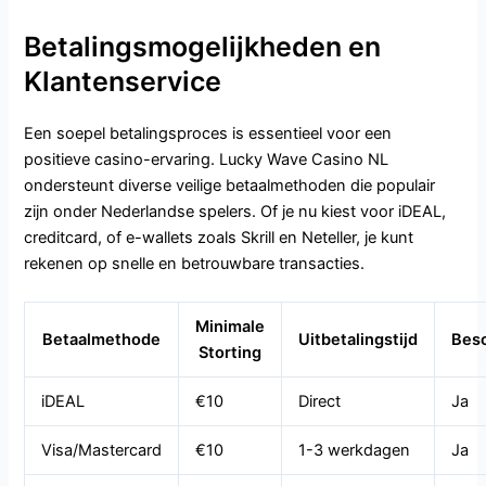
Betalingsmogelijkheden en
Klantenservice
Een soepel betalingsproces is essentieel voor een
positieve casino-ervaring. Lucky Wave Casino NL
ondersteunt diverse veilige betaalmethoden die populair
zijn onder Nederlandse spelers. Of je nu kiest voor iDEAL,
creditcard, of e-wallets zoals Skrill en Neteller, je kunt
rekenen op snelle en betrouwbare transacties.
Minimale
Betaalmethode
Uitbetalingstijd
Besc
Storting
iDEAL
€10
Direct
Ja
Visa/Mastercard
€10
1-3 werkdagen
Ja