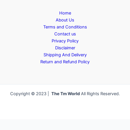
Home
About Us
Terms and Conditions
Contact us
Privacy Policy
Disclaimer
Shipping And Delivery
Return and Refund Policy
Copyright © 2023 |
The Tm World
All Rights Reserved.