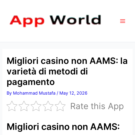
Skip
Main
to
Men
content
Migliori casino non AAMS: la
varietà di metodi di
pagamento
By
Mohammad Mustafa
/
May 12, 2026
Rate this App
Migliori casino non AAMS: