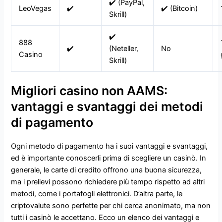
✔️ (PayPal,
LeoVegas
✔️
✔️ (Bitcoin)
Skrill)
✔️
888
✔️
(Neteller,
No
Casino
Skrill)
Migliori casino non AAMS:
vantaggi e svantaggi dei metodi
di pagamento
Ogni metodo di pagamento ha i suoi vantaggi e svantaggi,
ed è importante conoscerli prima di scegliere un casinò. In
generale, le carte di credito offrono una buona sicurezza,
ma i prelievi possono richiedere più tempo rispetto ad altri
metodi, come i portafogli elettronici. D’altra parte, le
criptovalute sono perfette per chi cerca anonimato, ma non
tutti i casinò le accettano. Ecco un elenco dei vantaggi e