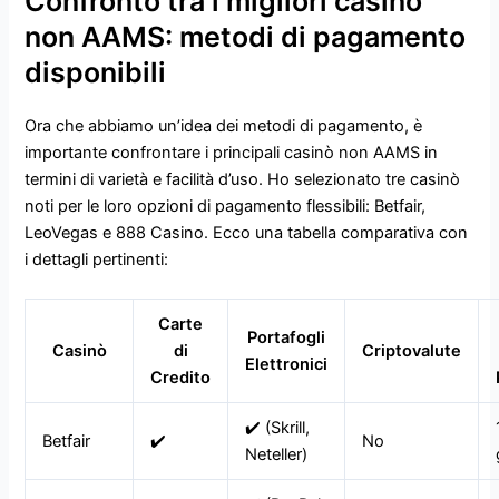
Confronto tra i migliori casino
non AAMS: metodi di pagamento
disponibili
Ora che abbiamo un’idea dei metodi di pagamento, è
importante confrontare i principali casinò non AAMS in
termini di varietà e facilità d’uso. Ho selezionato tre casinò
noti per le loro opzioni di pagamento flessibili: Betfair,
LeoVegas e 888 Casino. Ecco una tabella comparativa con
i dettagli pertinenti:
Carte
Portafogli
Casinò
di
Criptovalute
Elettronici
Credito
✔️ (Skrill,
Betfair
✔️
No
Neteller)