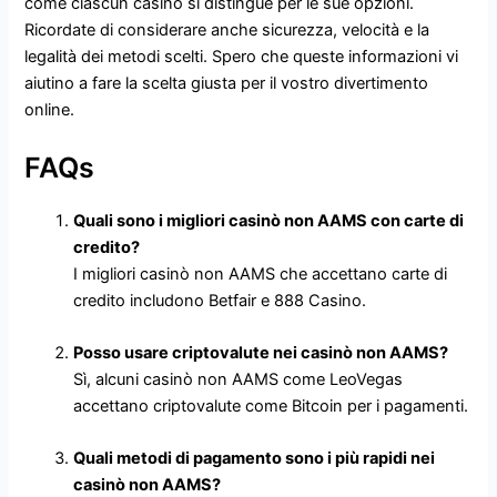
come ciascun casinò si distingue per le sue opzioni.
Ricordate di considerare anche sicurezza, velocità e la
legalità dei metodi scelti. Spero che queste informazioni vi
aiutino a fare la scelta giusta per il vostro divertimento
online.
FAQs
Quali sono i migliori casinò non AAMS con carte di
credito?
I migliori casinò non AAMS che accettano carte di
credito includono Betfair e 888 Casino.
Posso usare criptovalute nei casinò non AAMS?
Sì, alcuni casinò non AAMS come LeoVegas
accettano criptovalute come Bitcoin per i pagamenti.
Quali metodi di pagamento sono i più rapidi nei
casinò non AAMS?