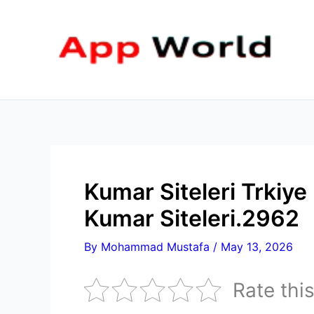
Skip
to
content
Kumar Siteleri Trkiy
Kumar Siteleri.2962
By
Mohammad Mustafa
/
May 13, 2026
Rate thi