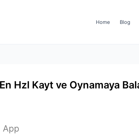
Home
Blog
e En Hzl Kayt ve Oynamaya Ba
s App