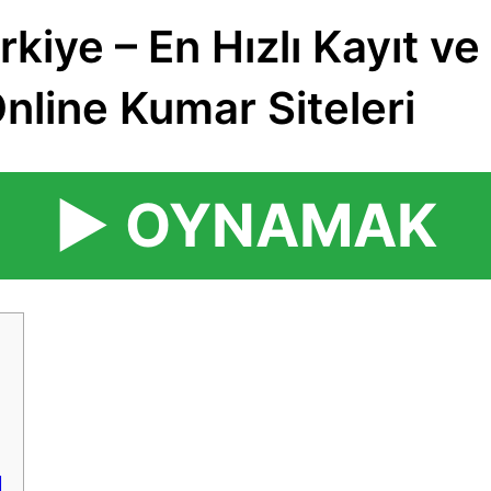
rkiye – En Hızlı Kayıt 
line Kumar Siteleri
▶️ OYNAMAK
l