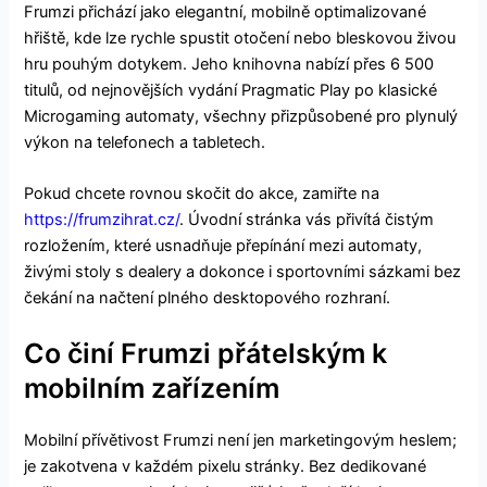
Frumzi přichází jako elegantní, mobilně optimalizované
hřiště, kde lze rychle spustit otočení nebo bleskovou živou
hru pouhým dotykem. Jeho knihovna nabízí přes 6 500
titulů, od nejnovějších vydání Pragmatic Play po klasické
Microgaming automaty, všechny přizpůsobené pro plynulý
výkon na telefonech a tabletech.
Pokud chcete rovnou skočit do akce, zamiřte na
https://frumzihrat.cz/
. Úvodní stránka vás přivítá čistým
rozložením, které usnadňuje přepínání mezi automaty,
živými stoly s dealery a dokonce i sportovními sázkami bez
čekání na načtení plného desktopového rozhraní.
Co činí Frumzi přátelským k
mobilním zařízením
Mobilní přívětivost Frumzi není jen marketingovým heslem;
je zakotvena v každém pixelu stránky. Bez dedikované