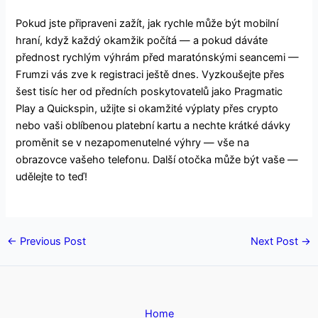
Pokud jste připraveni zažít, jak rychle může být mobilní
hraní, když každý okamžik počítá — a pokud dáváte
přednost rychlým výhrám před maratónskými seancemi —
Frumzi vás zve k registraci ještě dnes. Vyzkoušejte přes
šest tisíc her od předních poskytovatelů jako Pragmatic
Play a Quickspin, užijte si okamžité výplaty přes crypto
nebo vaši oblíbenou platební kartu a nechte krátké dávky
proměnit se v nezapomenutelné výhry — vše na
obrazovce vašeho telefonu. Další otočka může být vaše —
udělejte to teď!
←
Previous Post
Next Post
→
Home