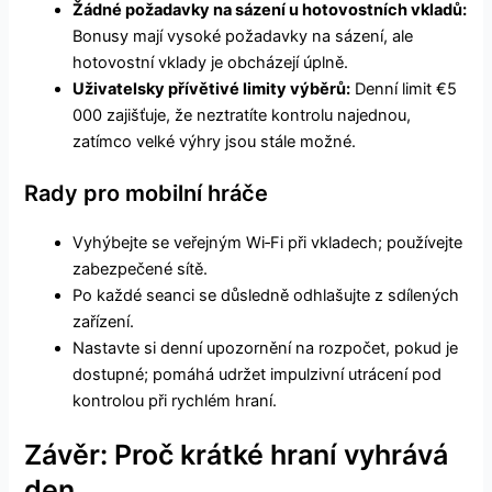
Žádné požadavky na sázení u hotovostních vkladů:
Bonusy mají vysoké požadavky na sázení, ale
hotovostní vklady je obcházejí úplně.
Uživatelsky přívětivé limity výběrů:
Denní limit €5
000 zajišťuje, že neztratíte kontrolu najednou,
zatímco velké výhry jsou stále možné.
Rady pro mobilní hráče
Vyhýbejte se veřejným Wi‑Fi při vkladech; používejte
zabezpečené sítě.
Po každé seanci se důsledně odhlašujte z sdílených
zařízení.
Nastavte si denní upozornění na rozpočet, pokud je
dostupné; pomáhá udržet impulzivní utrácení pod
kontrolou při rychlém hraní.
Závěr: Proč krátké hraní vyhrává
den