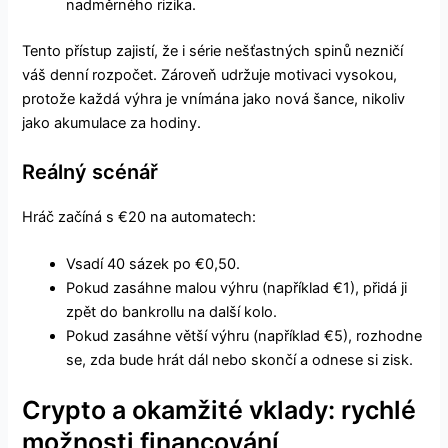
nadměrného rizika.
Tento přístup zajistí, že i série nešťastných spinů nezničí
váš denní rozpočet. Zároveň udržuje motivaci vysokou,
protože každá výhra je vnímána jako nová šance, nikoliv
jako akumulace za hodiny.
Reálný scénář
Hráč začíná s €20 na automatech:
Vsadí 40 sázek po €0,50.
Pokud zasáhne malou výhru (například €1), přidá ji
zpět do bankrollu na další kolo.
Pokud zasáhne větší výhru (například €5), rozhodne
se, zda bude hrát dál nebo skončí a odnese si zisk.
Crypto a okamžité vklady: rychlé
možnosti financování