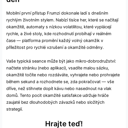
Mobilní první přístup Frumzi dokonale ladí s dnešním
rychlým životním stylem. Nabízí tisíce her, které se načítají
okamžitě, automaty s nízkou volatilitou, které vyplácejí
rychle, a živé stoly, kde rozhodnutí probíhají v reálném
čase — platforma promění každý volný okamžik v
příležitost pro rychlé vzrušení a okamžité odměny.
Vaše typická seance může být jako mikro‑dobrodružství:
načtete stránku (nebo aplikaci), vsadíte malou sázku,
okamžitě točíte nebo rozdáváte, vyhrajete nebo prohrajete
během sekund a rozhodnete se, zda pokračovat — vše
dříve, než stihnete dopít kávu nebo nasednout na vlak
domů. Tento pocit okamžité satisfakce udržuje hráče
zaujaté bez dlouhodobých závazků nebo složitých
strategií.
Hrajte teď!