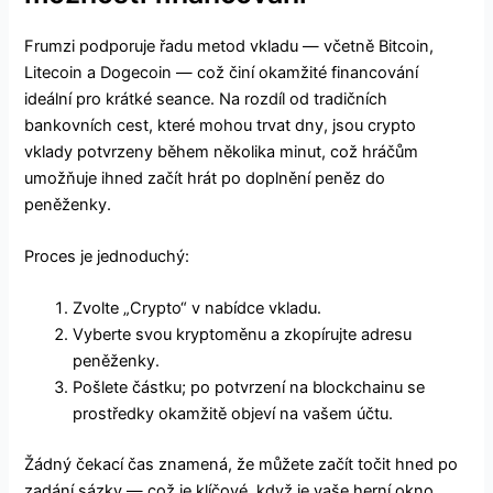
Frumzi podporuje řadu metod vkladu — včetně Bitcoin,
Litecoin a Dogecoin — což činí okamžité financování
ideální pro krátké seance. Na rozdíl od tradičních
bankovních cest, které mohou trvat dny, jsou crypto
vklady potvrzeny během několika minut, což hráčům
umožňuje ihned začít hrát po doplnění peněz do
peněženky.
Proces je jednoduchý:
Zvolte „Crypto“ v nabídce vkladu.
Vyberte svou kryptoměnu a zkopírujte adresu
peněženky.
Pošlete částku; po potvrzení na blockchainu se
prostředky okamžitě objeví na vašem účtu.
Žádný čekací čas znamená, že můžete začít točit hned po
zadání sázky — což je klíčové, když je vaše herní okno