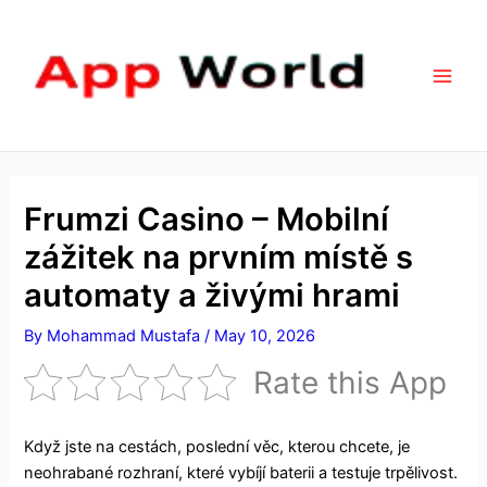
Skip
Main
to
Men
content
Frumzi Casino – Mobilní
zážitek na prvním místě s
automaty a živými hrami
By
Mohammad Mustafa
/
May 10, 2026
Rate this App
Když jste na cestách, poslední věc, kterou chcete, je
neohrabané rozhraní, které vybíjí baterii a testuje trpělivost.