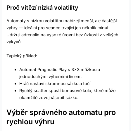
Proč vítězí nízká volatility
Automaty s nízkou volatilitou nabízejí menší, ale častější
výhry — ideální pro seance trvající jen několik minut.
Udržují adrenalin na vysoké úrovni bez úzkosti z velkých
výkyvů.
Typický příklad:
Automat Pragmatic Play s 3×3 mřížkou a
jednoduchými výherními liniemi.
Hráč nastaví skromnou sázku a točí.
Rychlý scatter spustí bonusové kolo, které může
okamžitě zdvojnásobit sázku.
Výběr správného automatu pro
rychlou výhru