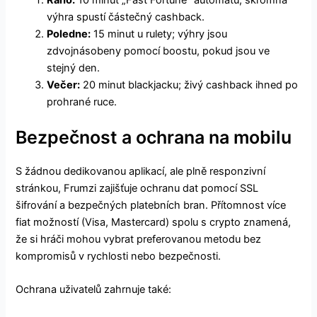
Ráno:
10 minut „Fast Fortune“ automatů; skromná
výhra spustí částečný cashback.
Poledne:
15 minut u rulety; výhry jsou
zdvojnásobeny pomocí boostu, pokud jsou ve
stejný den.
Večer:
20 minut blackjacku; živý cashback ihned po
prohrané ruce.
Bezpečnost a ochrana na mobilu
S žádnou dedikovanou aplikací, ale plně responzivní
stránkou, Frumzi zajišťuje ochranu dat pomocí SSL
šifrování a bezpečných platebních bran. Přítomnost více
fiat možností (Visa, Mastercard) spolu s crypto znamená,
že si hráči mohou vybrat preferovanou metodu bez
kompromisů v rychlosti nebo bezpečnosti.
Ochrana uživatelů zahrnuje také: