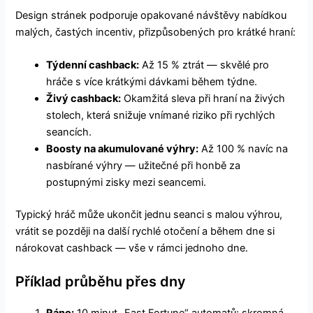
Design stránek podporuje opakované návštěvy nabídkou
malých, častých incentiv, přizpůsobených pro krátké hraní:
Týdenní cashback:
Až 15 % ztrát — skvělé pro
hráče s více krátkými dávkami během týdne.
Živý cashback:
Okamžitá sleva při hraní na živých
stolech, která snižuje vnímané riziko při rychlých
seancích.
Boosty na akumulované výhry:
Až 100 % navíc na
nasbírané výhry — užitečné při honbě za
postupnými zisky mezi seancemi.
Typický hráč může ukončit jednu seanci s malou výhrou,
vrátit se později na další rychlé otočení a během dne si
nárokovat cashback — vše v rámci jednoho dne.
Příklad průběhu přes dny