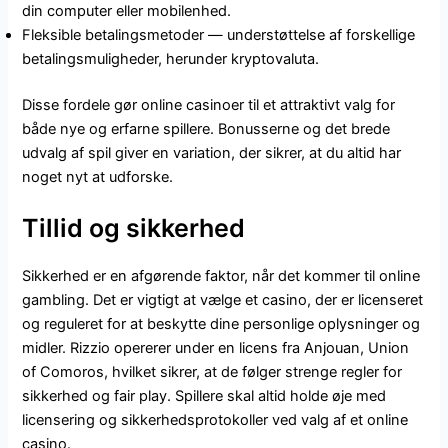
din computer eller mobilenhed.
Fleksible betalingsmetoder — understøttelse af forskellige
betalingsmuligheder, herunder kryptovaluta.
Disse fordele gør online casinoer til et attraktivt valg for
både nye og erfarne spillere. Bonusserne og det brede
udvalg af spil giver en variation, der sikrer, at du altid har
noget nyt at udforske.
Tillid og sikkerhed
Sikkerhed er en afgørende faktor, når det kommer til online
gambling. Det er vigtigt at vælge et casino, der er licenseret
og reguleret for at beskytte dine personlige oplysninger og
midler. Rizzio opererer under en licens fra Anjouan, Union
of Comoros, hvilket sikrer, at de følger strenge regler for
sikkerhed og fair play. Spillere skal altid holde øje med
licensering og sikkerhedsprotokoller ved valg af et online
casino.