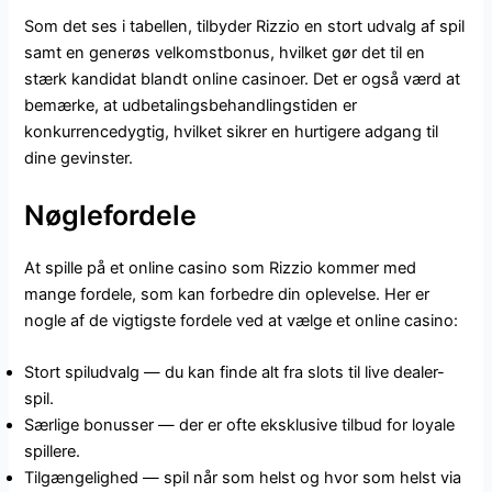
Som det ses i tabellen, tilbyder Rizzio en stort udvalg af spil
samt en generøs velkomstbonus, hvilket gør det til en
stærk kandidat blandt online casinoer. Det er også værd at
bemærke, at udbetalingsbehandlingstiden er
konkurrencedygtig, hvilket sikrer en hurtigere adgang til
dine gevinster.
Nøglefordele
At spille på et online casino som Rizzio kommer med
mange fordele, som kan forbedre din oplevelse. Her er
nogle af de vigtigste fordele ved at vælge et online casino:
Stort spiludvalg — du kan finde alt fra slots til live dealer-
spil.
Særlige bonusser — der er ofte eksklusive tilbud for loyale
spillere.
Tilgængelighed — spil når som helst og hvor som helst via