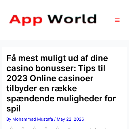
Skip
Main
to
Men
content
Få mest muligt ud af dine
casino bonusser: Tips til
2023 Online casinoer
tilbyder en række
spændende muligheder for
spil
By
Mohammad Mustafa
/
May 22, 2026