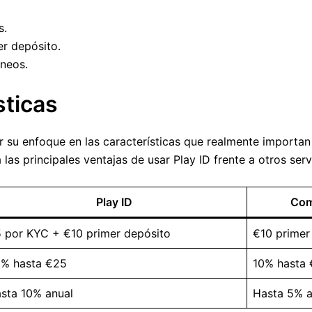
s.
er depósito.
neos.
sticas
r su enfoque en las características que realmente importan 
las principales ventajas de usar Play ID frente a otros ser
Play ID
Com
 por KYC + €10 primer depósito
€10 primer
% hasta €25
10% hasta 
sta 10% anual
Hasta 5% a