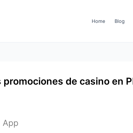
Home
Blog
promociones de casino en Pla
s App