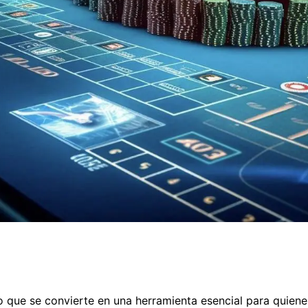
o que se convierte en una herramienta esencial para quienes