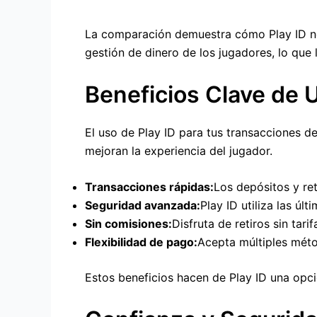
La comparación demuestra cómo Play ID no 
gestión de dinero de los jugadores, lo que 
Beneficios Clave de U
El uso de Play ID para tus transacciones de
mejoran la experiencia del jugador.
Transacciones rápidas:
Los depósitos y ret
Seguridad avanzada:
Play ID utiliza las úl
Sin comisiones:
Disfruta de retiros sin tari
Flexibilidad de pago:
Acepta múltiples méto
Estos beneficios hacen de Play ID una opci