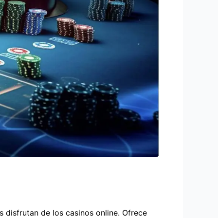
 disfrutan de los casinos online. Ofrece