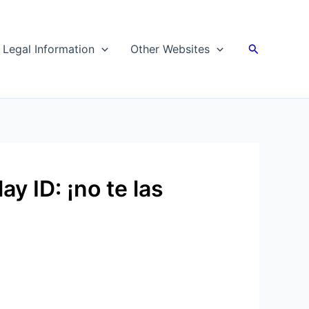
Search
Legal Information
Other Websites
y ID: ¡no te las