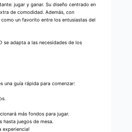
tante: jugar y ganar. Su diseño centrado en
l extra de comodidad. Además, con
como un favorito entre los entusiastas del
D se adapta a las necesidades de los
nes una guía rápida para comenzar:
os.
rcionará más fondos para jugar.
s hasta juegos de mesa.
a experiencia!