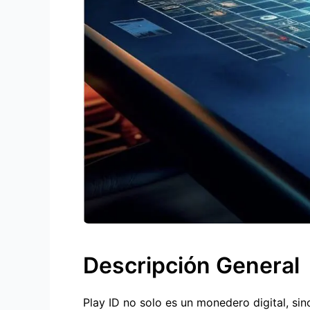
Descripción General
Play ID no solo es un monedero digital, sin