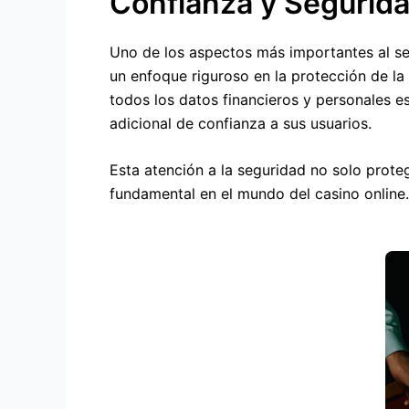
Confianza y Segurid
Uno de los aspectos más importantes al se
un enfoque riguroso en la protección de la
todos los datos financieros y personales e
adicional de confianza a sus usuarios.
Esta atención a la seguridad no solo prote
fundamental en el mundo del casino online.