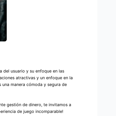
a del usuario y su enfoque en las
aciones atractivas y un enfoque en la
cas una manera cómoda y segura de
te gestión de dinero, te invitamos a
periencia de juego incomparable!