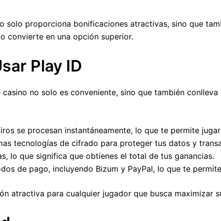
solo proporciona bonificaciones atractivas, sino que tamb
lo convierte en una opción superior.
sar Play ID
 casino no solo es conveniente, sino que también conlleva 
iros se procesan instantáneamente, lo que te permite jugar 
timas tecnologías de cifrado para proteger tus datos y trans
fas, lo que significa que obtienes el total de tus ganancias.
dos de pago, incluyendo Bizum y PayPal, lo que te permite
ón atractiva para cualquier jugador que busca maximizar s