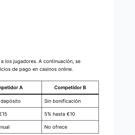
a los jugadores. A continuación, se
vicios de pago en casinos online.
petidor A
Competidor B
 depósito
Sin bonificación
€15
5% hasta €10
nual
No ofrece