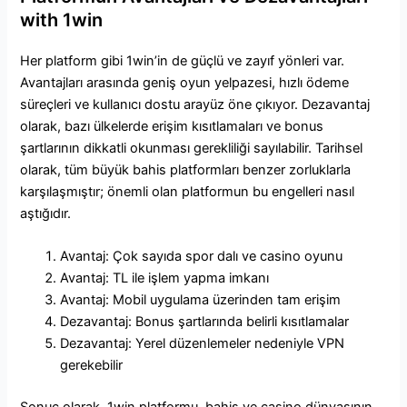
with 1win
Her platform gibi 1win’in de güçlü ve zayıf yönleri var.
Avantajları arasında geniş oyun yelpazesi, hızlı ödeme
süreçleri ve kullanıcı dostu arayüz öne çıkıyor. Dezavantaj
olarak, bazı ülkelerde erişim kısıtlamaları ve bonus
şartlarının dikkatli okunması gerekliliği sayılabilir. Tarihsel
olarak, tüm büyük bahis platformları benzer zorluklarla
karşılaşmıştır; önemli olan platformun bu engelleri nasıl
aştığıdır.
Avantaj: Çok sayıda spor dalı ve casino oyunu
Avantaj: TL ile işlem yapma imkanı
Avantaj: Mobil uygulama üzerinden tam erişim
Dezavantaj: Bonus şartlarında belirli kısıtlamalar
Dezavantaj: Yerel düzenlemeler nedeniyle VPN
gerekebilir