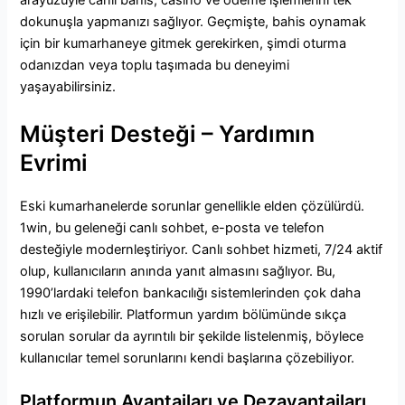
arayüzüyle canlı bahis, casino ve ödeme işlemlerini tek
dokunuşla yapmanızı sağlıyor. Geçmişte, bahis oynamak
için bir kumarhaneye gitmek gerekirken, şimdi oturma
odanızdan veya toplu taşımada bu deneyimi
yaşayabilirsiniz.
Müşteri Desteği – Yardımın
Evrimi
Eski kumarhanelerde sorunlar genellikle elden çözülürdü.
1win, bu geleneği canlı sohbet, e-posta ve telefon
desteğiyle modernleştiriyor. Canlı sohbet hizmeti, 7/24 aktif
olup, kullanıcıların anında yanıt almasını sağlıyor. Bu,
1990’lardaki telefon bankacılığı sistemlerinden çok daha
hızlı ve erişilebilir. Platformun yardım bölümünde sıkça
sorulan sorular da ayrıntılı bir şekilde listelenmiş, böylece
kullanıcılar temel sorunlarını kendi başlarına çözebiliyor.
Platformun Avantajları ve Dezavantajları