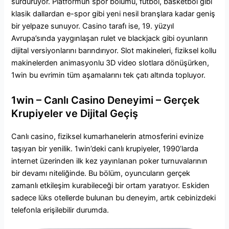
sürdürüyor. Platformun spor bölümü, futbol, basketbol gibi
klasik dallardan e-spor gibi yeni nesil branşlara kadar geniş
bir yelpaze sunuyor. Casino tarafı ise, 19. yüzyıl
Avrupa’sında yaygınlaşan rulet ve blackjack gibi oyunların
dijital versiyonlarını barındırıyor. Slot makineleri, fiziksel kollu
makinelerden animasyonlu 3D video slotlara dönüşürken,
1win bu evrimin tüm aşamalarını tek çatı altında topluyor.
1win – Canlı Casino Deneyimi – Gerçek
Krupiyeler ve Dijital Geçiş
Canlı casino, fiziksel kumarhanelerin atmosferini evinize
taşıyan bir yenilik. 1win’deki canlı krupiyeler, 1990’larda
internet üzerinden ilk kez yayınlanan poker turnuvalarının
bir devamı niteliğinde. Bu bölüm, oyuncuların gerçek
zamanlı etkileşim kurabileceği bir ortam yaratıyor. Eskiden
sadece lüks otellerde bulunan bu deneyim, artık cebinizdeki
telefonla erişilebilir durumda.