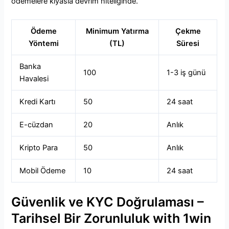
ödemelere kıyasla devrim niteliğinde.
Ödeme
Minimum Yatırma
Çekme
Yöntemi
(TL)
Süresi
Banka
100
1-3 iş günü
Havalesi
Kredi Kartı
50
24 saat
E-cüzdan
20
Anlık
Kripto Para
50
Anlık
Mobil Ödeme
10
24 saat
Güvenlik ve KYC Doğrulaması –
Tarihsel Bir Zorunluluk with 1win