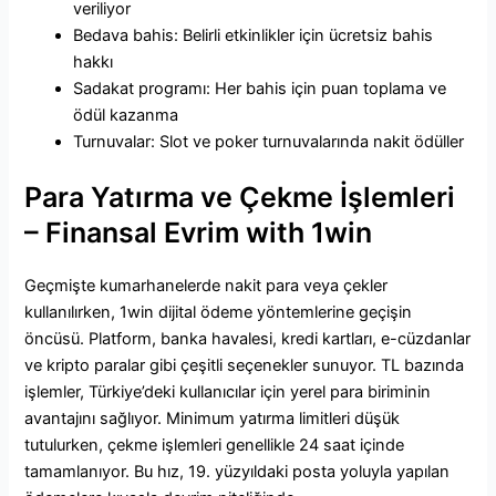
veriliyor
Bedava bahis: Belirli etkinlikler için ücretsiz bahis
hakkı
Sadakat programı: Her bahis için puan toplama ve
ödül kazanma
Turnuvalar: Slot ve poker turnuvalarında nakit ödüller
Para Yatırma ve Çekme İşlemleri
– Finansal Evrim with 1win
Geçmişte kumarhanelerde nakit para veya çekler
kullanılırken, 1win dijital ödeme yöntemlerine geçişin
öncüsü. Platform, banka havalesi, kredi kartları, e-cüzdanlar
ve kripto paralar gibi çeşitli seçenekler sunuyor. TL bazında
işlemler, Türkiye’deki kullanıcılar için yerel para biriminin
avantajını sağlıyor. Minimum yatırma limitleri düşük
tutulurken, çekme işlemleri genellikle 24 saat içinde
tamamlanıyor. Bu hız, 19. yüzyıldaki posta yoluyla yapılan