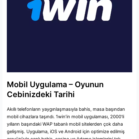
Mobil Uygulama – Oyunun
Cebinizdeki Tarihi
Akıllı telefonların yaygınlaşmasıyla bahis, masa başından
mobil cihazlara taşındı. 1win’in mobil uygulaması, 2000’li
yılların başındaki WAP tabanlı mobil sitelerden çok daha
gelişmiş. Uygulama, iOS ve Android için optimize edilmiş