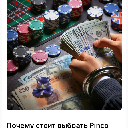
Почему стоит выбрать Pinco