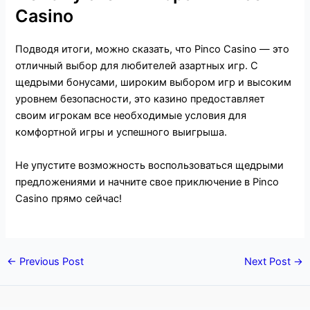
Casino
Подводя итоги, можно сказать, что Pinco Casino — это
отличный выбор для любителей азартных игр. С
щедрыми бонусами, широким выбором игр и высоким
уровнем безопасности, это казино предоставляет
своим игрокам все необходимые условия для
комфортной игры и успешного выигрыша.
Не упустите возможность воспользоваться щедрыми
предложениями и начните свое приключение в Pinco
Casino прямо сейчас!
←
Previous Post
Next Post
→